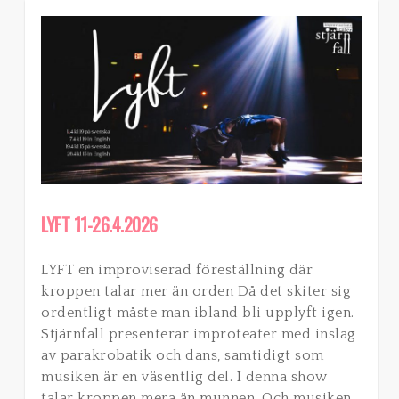
LYFT 11-26.4.2026
LYFT en improviserad föreställning där
kroppen talar mer än orden Då det skiter sig
ordentligt måste man ibland bli upplyft igen.
Stjärnfall presenterar improteater med inslag
av parakrobatik och dans, samtidigt som
musiken är en väsentlig del. I denna show
talar kroppen mera än munnen. Och musiken