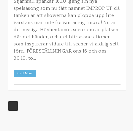
Stjärnfall sparkar 16.10 igång sin nya
spelsäsong som nu fått namnet IMPROP UP då
tanken är att showerna kan ploppa upp lite
varstans man inte förväntar sig impro! Nu är
det mysiga Höyhentämös scen som är platsen
där det händer, och det blir associationer
som inspirerar vidare till scener vi aldrig sett
förr.. FÖRESTÄLLNINGAR ons 16 och ons
30.10, to…
Read More