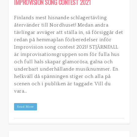
IMPROVISION SONG CONTEST 2021
Finlands mest hisnande schlagertävling
återvänder till Nordhuset! Medan andra
tävlingar avväger att ställa in, så försiggår det
redan på hemmaplan förberedelser inför
Improvision song contest 2021! STJÄRNFALL
är improvisationsgruppen som för fulla hus
och full hals skapar glamorösa, galna och
underbart underhållande musiknummer. En
helkväll då spänningen stiger och alla på
scenen och i publiken är taggade. Vill du
vara…
Read More