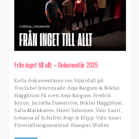
Från inget till allt – Dokumentär 2025
Kolla dokumentären om Stjärnfall på
YouTube! Intervjuade: Anja Bargum & Niklas
Häggblom På scen: Anja Bargum, Fredrik
Bruun, Jacintha Damström, Niklas Häggblom,
Salla Markkanen, Hazel Salminen, Valo Sauri,
Johanna af Schultén Regi & Klipp: Valo Sauri
Föreställningsmaterial: Hampus Wallén